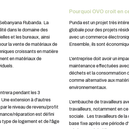
Pourquoi OVO croit en ce
x Sebanyana Rubanda. La
Punda est un projet très intér
alité dans le domaine des
globale pour des projets résid
elles et les bureaux, ainsi
avec un commerce électronique
pour la vente de matériaux de
Ensemble, ils sont économique
hniques croissants en matière
ement en matériaux de
L'entreprise doit avoir un imp
viduels.
maintenance effectuées avec l
déchets et la consommation d'
comme alternative aux matéria
environnementaux.
trera pendant les 3
 Une extension à d'autres
L'embauche de travailleurs ave
par le niveau de revenu/profit
travailleurs, notamment en ce q
enance/réparation est défini
sociale. Les travailleurs de l
du type de logement et de l'âge
base fixe après une période d'e