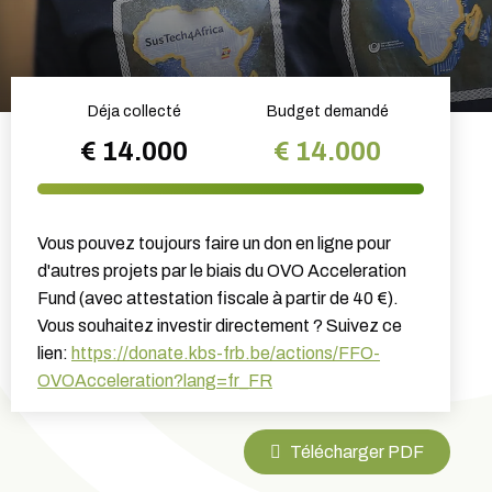
Déja collecté
Budget demandé
€ 14.000
€ 14.000
Vous pouvez toujours faire un don en ligne pour
d'autres projets par le biais du OVO Acceleration
Fund (avec attestation fiscale à partir de 40 €).
Vous souhaitez investir directement ? Suivez ce
lien:
https://donate.kbs-frb.be/actions/FFO-
OVOAcceleration?lang=fr_FR
Télécharger PDF