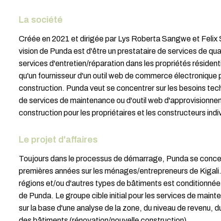
La société
Créée en 2021 et dirigée par Lys Roberta Sangwe et Feli
vision de Punda est d'être un prestataire de services de qu
services d'entretien/réparation dans les propriétés résidenti
qu'un fournisseur d'un outil web de commerce électronique 
construction. Punda veut se concentrer sur les besoins tec
de services de maintenance ou d'outil web d'approvisionn
construction pour les propriétaires et les constructeurs indi
Le projet d'affaires
Toujours dans le processus de démarrage, Punda se concen
premières années sur les ménages/entrepreneurs de Kigali.
régions et/ou d'autres types de bâtiments est conditionnée 
de Punda. Le groupe cible initial pour les services de maint
sur la base d'une analyse de la zone, du niveau de revenu, 
des bâtiments (rénovation/nouvelle construction).