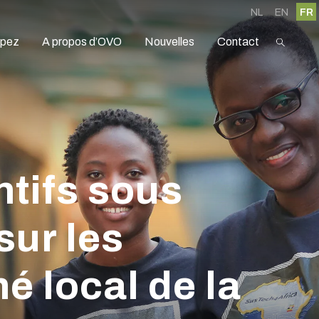
NL
EN
FR
ipez
A propos d’OVO
Nouvelles
Contact
ntifs sous
sur les
é local de la