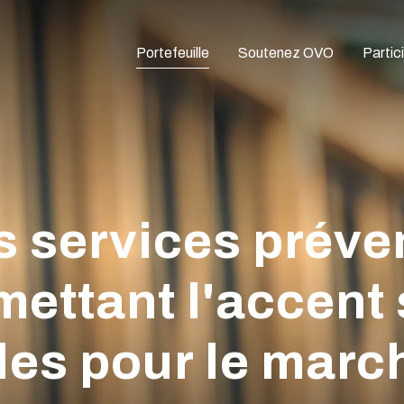
Portefeuille
Soutenez OVO
Partic
s services préve
ettant l'accent 
es pour le march