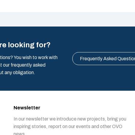
re looking for?
tions? You wish to work with
Frequently Asked Questio
t our frequently asked
ut any obligation.
Newsletter
In our newsletter we introduce new projects, bring you
inspiring stories, report on our events and other OVO
news.