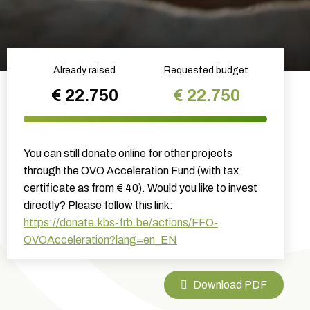
Already raised
Requested budget
€ 22.750
€ 22.750
You can still donate online for other projects
through the OVO Acceleration Fund (with tax
certificate as from € 40). Would you like to invest
directly? Please follow this link:
https://donate.kbs-frb.be/actions/FFO-
OVOAcceleration?lang=en_EN
Download PDF