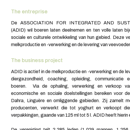
The entreprise
De ASSOCIATION FOR INTEGRATED AND SUS
(ADID) wil boeren laten deelnemen en ten volle laten b
sociale en culturele ontwikkeling van hun gebied. Deze ver
melkproductie en -verwerking en de levering van veevoeder
The business project
ADID is actief in de melkproductie en -verwerking en de le
diergezondheid, coaching, opleiding, communicatie e
boeren. Via de ophaling, verwerking en verkoop va
economische en sociale doelstellingen bereiken voor
Dahra, Linguère en omliggende gebieden. Zij zamelt melk 
producenten, verwerkt die tot yoghurt en verkoopt die 
verpakkingen, gaande van 125 ml tot 5 l. ADID heeft hierin
De vereniging telt 2.285 leden (1.029 mannen, 1.256