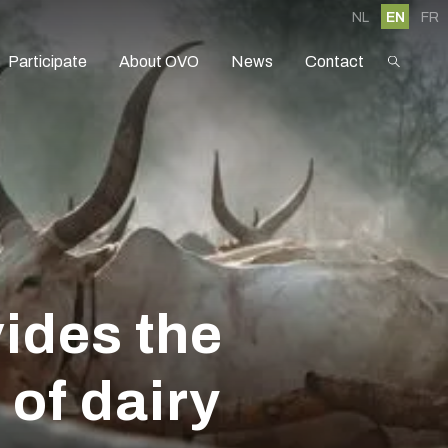
NL
EN
FR
Participate
About OVO
News
Contact
vides the
 of dairy