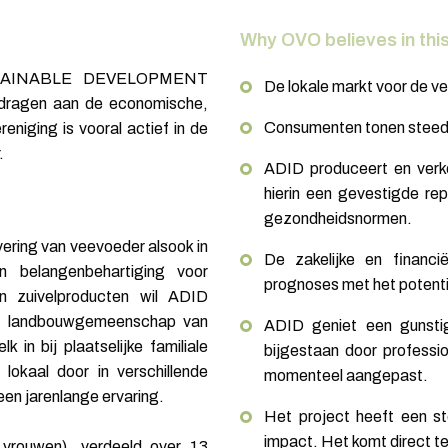
Why OVO believes in this
TAINABLE DEVELOPMENT
De lokale markt voor de ve
ijdragen aan de economische,
Consumenten tonen steeds 
eniging is vooral actief in de
.
ADID produceert en verko
hierin een gevestigde re
gezondheidsnormen.
vering van veevoeder alsook in
De zakelijke en financ
n belangenbehartiging voor
prognoses met het potenti
n zuivelproducten wil ADID
 de landbouwgemeenschap van
ADID geniet een gunstig
in bij plaatselijke familiale
bijgestaan door professi
lokaal door in verschillende
momenteel aangepast.
 een jarenlange ervaring.
Het project heeft een st
impact. Het komt direct t
 vrouwen), verdeeld over 13