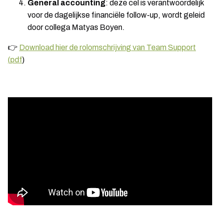
General accounting
: deze cel is verantwoordelijk
voor de dagelijkse financiële follow-up, wordt geleid
door collega Matyas Boyen.
👉
Download hier de rolomschrijving van Team Support
(pdf
)