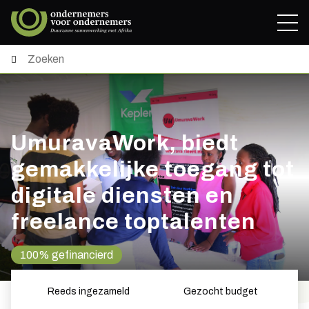
UmuravaWork, biedt
gemakkelijke toegang tot
digitale diensten en
freelance toptalenten
100% gefinancierd
Reeds ingezameld
Gezocht budget