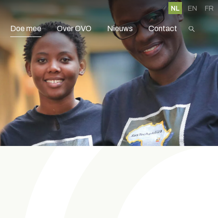
NL
EN
FR
Doe mee
Over OVO
Nieuws
Contact