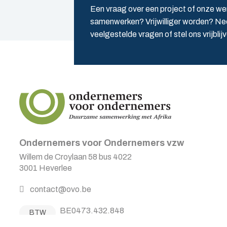
Een vraag over een project of onze we
samenwerken? Vrijwilliger worden? Nee
veelgestelde vragen of stel ons vrijblij
Ondernemers voor Ondernemers vzw
Willem de Croylaan 58 bus 4022
3001 Heverlee
contact@ovo.be
BE0473.432.848
BTW