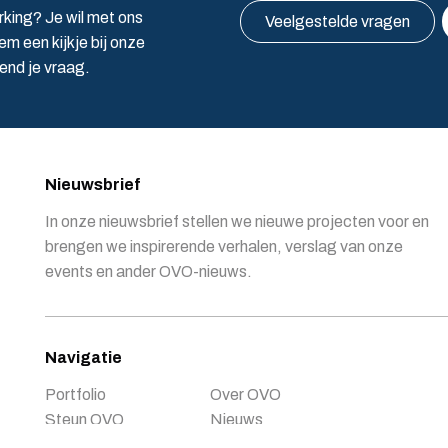
rking? Je wil met ons
Veelgestelde vragen
m een kijkje bij onze
vend je vraag.
Nieuwsbrief
In onze nieuwsbrief stellen we nieuwe projecten voor en
brengen we inspirerende verhalen, verslag van onze
events en ander OVO-nieuws.
Navigatie
Portfolio
Over OVO
Steun OVO
Nieuws
Doe mee
Contact