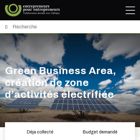
Green Business Area,
création de zone
d’activités électrifiée
Déja collecté
Budget demandé