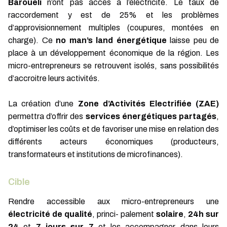
Barouéli
n’ont pas accès à l’électricité. Le taux de
raccordement y est de 25% et les problèmes
d’approvisionnement multiples (coupures, montées en
charge). Ce
no man’s land énergétique
laisse peu de
place à un développement économique de la région. Les
micro-entrepreneurs se retrouvent isolés, sans possibilités
d’accroitre leurs activités.
La création d’une
Zone d’Activités Electrifiée (ZAE)
permettra d’offrir des
services énergétiques partagés
,
d’optimiser les coûts et de favoriser une mise en relation des
différents acteurs économiques (producteurs,
transformateurs et institutions de microfinances).
Cible
Rendre accessible aux micro-entrepreneurs une
électricité de qualité
, princi- palement
solaire
,
24h sur
24
et
7 jours sur 7
et les accompagner dans leurs