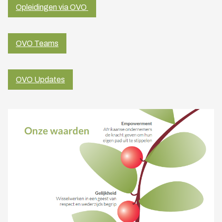
Opleidingen via OVO
OVO Teams
OVO Updates