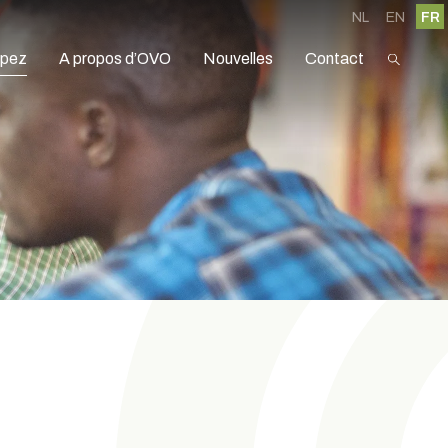
NL
EN
FR
ipez
A propos d’OVO
Nouvelles
Contact